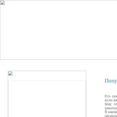
Попу
Кто ск
если в
благ, 
шашлык
В каком
нескол