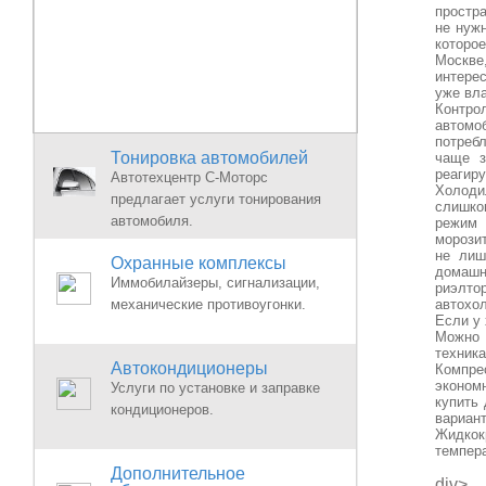
простр
не нужн
которо
Москве
интерес
уже вл
Контрол
автомо
потреб
Тонировка автомобилей
чаще з
реагир
Автотехцентр С-Моторс
Холоди
предлагает услуги тонирования
слишком
автомобиля.
режим 
морози
не лиш
Охранные комплексы
домашне
Иммобилайзеры, сигнализации,
риэлто
механические противоугонки.
автохо
Если у 
Можно 
техника
Автокондиционеры
Компре
экономн
Услуги по установке и заправке
купить
кондиционеров.
вариант
Жидкок
темпера
Дополнительное
div>