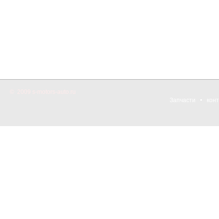
© 2009 s-motors-auto.ru
Запчасти
кон