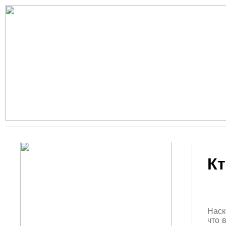
Кт
Наск
что 