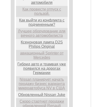
автомобиля
Как провести отпуск с
пользой.
Как выйти из конфликта с
подчиненным?
Лучшее оборудование для
вечного автомобилиста
Ксеноновая лампа D2S
Philips Original
авиационный Sprinter от
Mercedes
Гибрид авто и трамвая уже
появился на дорогах
Германии
Nissan планирует начать
продажу бизнес варианта
микроавтобуса NV в США
Обновленный Nissan Juke
Скоро стартуют продажи
обновленной Renault