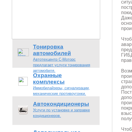
сит
пост
поки
Даже
осно
прои
Что
авар
Тонировка
пред
автомобилей
ГИБД
Автотехцентр С-Моторс
прав
предлагает услуги тонирования
автомобиля.
Возм
Охранные
про
комплексы
стра
допо
Иммобилайзеры, сигнализации,
Пос
механические противоугонки.
доп
про
Автокондиционеры
пок
Услуги по установке и заправке
взыс
кондиционеров.
полу
Чтоб