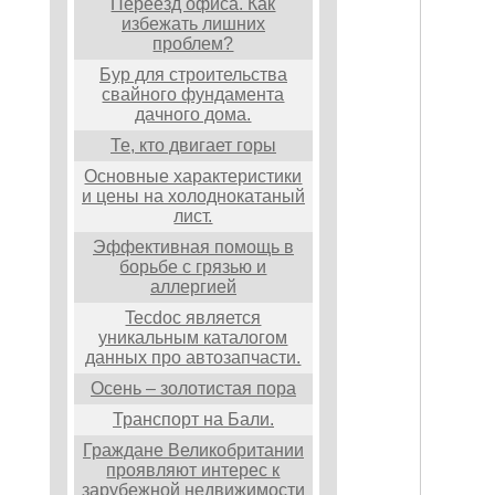
Переезд офиса. Как
избежать лишних
проблем?
Бур для строительства
свайного фундамента
дачного дома.
Те, кто двигает горы
Основные характеристики
и цены на холоднокатаный
лист.
Эффективная помощь в
борьбе с грязью и
аллергией
Tecdoc является
уникальным каталогом
данных про автозапчасти.
Осень – золотистая пора
Транспорт на Бали.
Граждане Великобритании
проявляют интерес к
зарубежной недвижимости