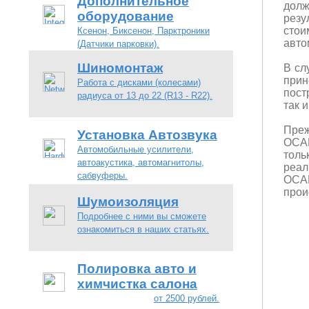
Дополнительное
долж
оборудование
резу
стои
Ксенон, Биксенон, Парктроники
авто
(Датчики парковки).
Шиномонтаж
В сл
прин
Работа с дисками (колесами)
пост
радиуса от 13 до 22 (R13 - R22).
так 
Преж
Установка Автозвука
ОСАГ
Автомобильные усилители,
толь
автоакустика, автомагнитолы,
реал
сабвуферы.
ОСА
прои
Шумоизоляция
Подробнее с ними вы сможете
ознакомиться в наших статьях.
Полировка авто и
химчистка салона
от 2500 рублей.