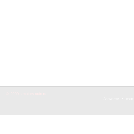
© 2009 s-motors-auto.ru
Запчасти
конт