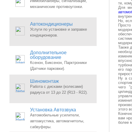
Иммобилайзеры, сигнализации,
те, ком
механические противоугонки.
Для мн
автомо
внутрен
Но, ес
Автокондиционеры
Просто
Услуги по установке и заправке
модерн
обеспе
кондиционеров.
систем
модерн
Также 
необхо
Дополнительное
изменя
оборудование
впускно
Ксенон, Биксенон, Парктроники
турбона
(Датчики парковки).
его па
прирост
Ну а с
Шиномонтаж
спорти
Работа с дисками (колесами)
чего "
цилинд
радиуса от 13 до 22 (R13 - R22).
управл
измени
произво
этого в
Установка Автозвука
Конечн
Автомобильные усилители,
вам нр
автоакустика, автомагнитолы,
более м
сабвуферы.