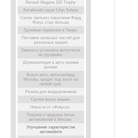
Renault Megane 265 Trophy
Китайский седан Lifan Solano
Салон третьего поколения Форд
Фокус стал больше
Грузовые перевозки в Твери.
Поставки запасных частей для
различных машин
Замена и установка автостекла
на грузовике.
Шумоизоляция в авто своими
руками
Выкуп авто, автоломбард
Москвы, кредит под залог на
любой срок.
Резина для внедорожников
Скупка битых машин.
Новости от «Фокуса».
Покупка и продажа битых
автомобилей в Москве.
Улучшение характеристик
автомобиля