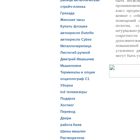
рабица металлическая
быть нескол
проникновени
стрейч-пленка
класс предна
Гренада
комнат с се
Женские часы
помещений с
полотна, о
Купить флэшки
штурвально
автокресло Evenflo
секретности
автокресло Cybex
дополнительн
повышенной 
Металлочерепица
усиленное д
Листогиб ручной
могут быть у
Дмитрий Иванычев
Мышеловки
Терминалы и опции
осциллограф С1
Уборка
lcd телевизоры
Подарок
Хостинг
Перевод
Двери
работа Киев
Шины мишлен
Растворители