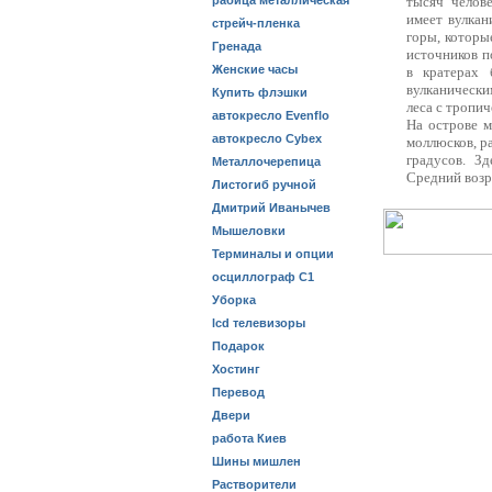
рабица металлическая
тысяч челов
имеет вулкан
стрейч-пленка
горы, которы
Гренада
источников п
Женские часы
в кратерах 
вулканическ
Купить флэшки
леса с тропи
автокресло Evenflo
На острове м
автокресло Cybex
моллюсков, р
градусов. З
Металлочерепица
Средний возра
Листогиб ручной
Дмитрий Иванычев
Мышеловки
Терминалы и опции
осциллограф С1
Уборка
lcd телевизоры
Подарок
Хостинг
Перевод
Двери
работа Киев
Шины мишлен
Растворители