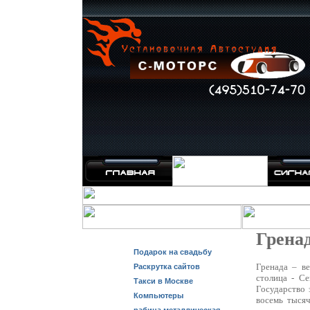
Грена
Подарок на свадьбу
Гренада – ве
Раскрутка сайтов
столица - С
Такси в Москве
Государство 
Компьютеры
восемь тыся