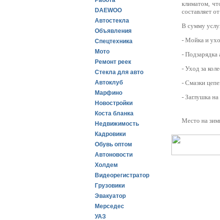
Работа
климатом, чт
DAEWOO
составляет от
Автостекла
В сумму услу
Объявления
- Мойка и ух
Спецтехника
Мото
- Подзарядка
Ремонт реек
- Уход за кол
Стекла для авто
Автоклуб
- Смазки цепе
Марфино
- Заглушка на
Новостройки
Коста бланка
Место на зим
Недвижимость
Кадровики
Обувь оптом
Автоновости
Холдем
Видеорегистратор
Грузовики
Эвакуатор
Мерседес
УАЗ