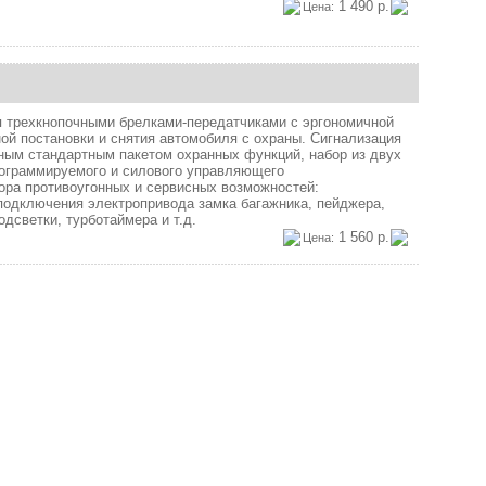
1 490 р.
Цена:
 трехкнопочными брелками-передатчиками с эргономичной
й постановки и снятия автомобиля с охраны. Сигнализация
ным стандартным пакетом охранных функций, набор из двух
ограммируемого и силового управляющего
ра противоугонных и сервисных возможностей:
одключения электропривода замка багажника, пейджера,
дсветки, турботаймера и т.д.
1 560 р.
Цена: