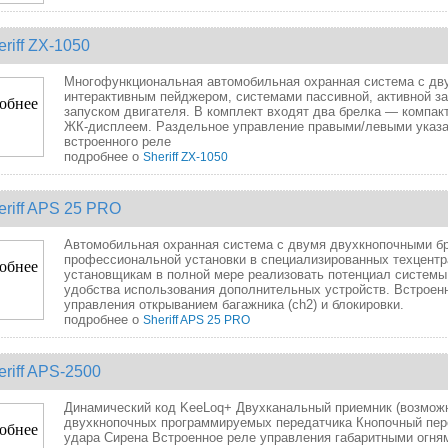
eriff ZX-1050
Многофункциональная автомобильная охранная система с дв
интерактивным пейджером, системами пассивной, активной за
запуском двигателя. В комплект входят два брелка — компа
ЖК-дисплеем.
Раздельное управление правыми/левыми указ
встроенного реле
подробнее о
Sheriff ZX-1050
eriff APS 25 PRO
Автомобильная охранная система с двумя двухкнопочными б
профессиональной установки в специализированных техцент
установщикам в полной мере реализовать потенциал системы
удобства использования дополнительных устройств.
Встроен
управления открыванием багажника (ch2) и блокировки.
подробнее о
Sheriff APS 25 PRO
eriff APS-2500
Динамический код KeeLoq+ Двухканальный приемник (возможн
двухкнопочных программируемых передатчика Кнопочный пере
удара
Cирена Встроенное реле управления габаритными огня