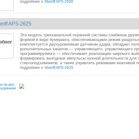
подробнее о
Sheriff APS-2500
eriff APS-2625
Эта модель трехканальной охранной системы снабжена двумя
формой в виде бумеранга, обеспечивающими режим раздельно
комплектуется двухуровневым датчиком удара, обладает пол
дополнительных каналов — управляющего, управляющего пр
программируемого — обеспечивает реализацию широкого выбо
формировать выходные импульсы нужной длительности для п
стеклоподъемников, а также управлять режимами вежливой по
подробнее о
Sheriff APS-2625
ы на доп.
рудование