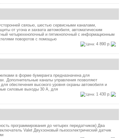
усторонней связью, шестью сервисными каналами,
щиты от угона и захвата автомобиля, автоматическим
ктный четырехкнопочный и пятикнопочный с информационным
ателями поворотов с помощью
4 890 р.
Цена:
релками в форме бумеранга предназначена для
рах. Дополнительные каналы управления позволяют
 для обеспечения высокого уровня охраны автомобиля и
ные силовые выходы 30 А, для
1 430 р.
Цена:
ость программирования до четырех передатчиков) Два
ключатель Valet Двухзоновый пьезоэлектрический датчик
ми