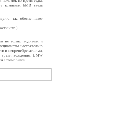
х поломок во время езды,
му компания БМВ ввела
арию, т.к. обеспечивает
сти и тп.)
ь не только водителя и
пециалисты настоятельно
ти и непренебрегать ими,
во время вождения. BMW
ей автомобилей.