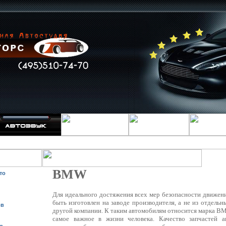
BMW
то
Для идеального достяжения всех мер безопасности движен
быть изготовлен на заводе производителя, а не из отдельн
ов
другой компании. К таким автомобилям относится марка BM
самое важное в жизни человека. Качество запчастей а