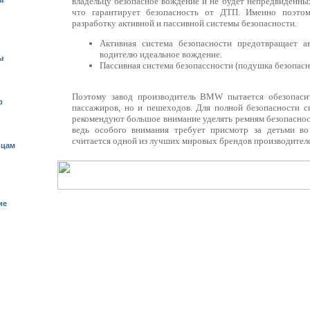
я
владельцу безопасное вождение и не будет непредвиденны
что гарантирует безопасность от ДТП. Именно поэто
разработку активной и пассивной системы безопасности.
Активная система безопасности предотвращает ав
водителю идеальное вождение.
ы
Пассивная система безопассности (подушка безопасно
Поэтому завод производитель BMW пытается обезопасит
р
пассажиров, но и пешеходов. Для полной безопасности с
рекомендуют большое внимание уделять ремням безопаснос
ведь особого внимания требует присмотр за детьми 
считается одной из лучших мировых брендов производител
ьцам
ие