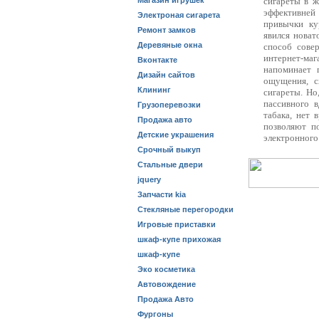
Магазин игрушек
сигареты в ж
эффективней
Электроная сигарета
привычки ку
Ремонт замков
явился новат
Деревяные окна
способ сове
интернет-маг
Вконтакте
напоминает 
Дизайн сайтов
ощущения, с
Клининг
сигареты. Но
пассивного 
Грузоперевозки
табака, нет 
Продажа авто
позволяют п
Детские украшения
электронного
Срочный выкуп
Стальные двери
jquery
Запчасти kia
Стекляные перегородки
Игровые приставки
шкаф-купе прихожая
шкаф-купе
Эко косметика
Автовождение
Продажа Авто
Фургоны