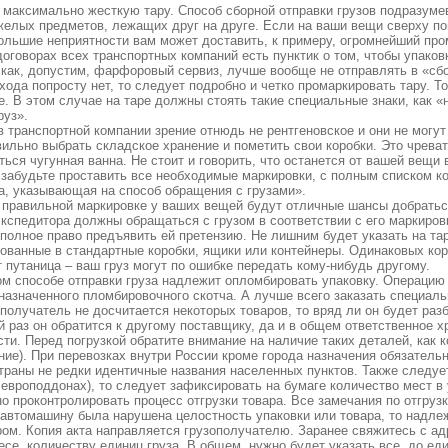
максимально жесткую тару. Способ сборной отправки грузов подразумева
елых предметов, лежащих друг на друге. Если на ваши вещи сверху пог
Большие неприятности вам может доставить, к примеру, огромнейший п
оговорах всех транспортных компаний есть пунктик о том, чтобы упаков
как, допустим, фарфоровый сервиз, лучше вообще не отправлять в «сб
хода попросту нет, то следует подробно и четко промаркировать тару. Т
е. В этом случае на таре должны стоять такие специальные знаки, как «
руз».
в транспортной компании зрение отнюдь не рентгеновское и они не могут
ильно выбрать складское хранение и пометить свои коробки. Это чрев
ься чугунная ванна. Не стоит и говорить, что останется от вашей вещи в
 забудьте проставить все необходимые маркировки, с полным списком ко
а, указывающая на способ обращения с грузами».
 правильной маркировке у ваших вещей будут отличные шансы добратьс
кспедитора должны обращаться с грузом в соответствии с его маркиров
полное право предъявить ей претензию. Не лишним будет указать на та
ованные в стандартные коробки, ящики или контейнеры. Одинаковых кор
 путаница – ваш груз могут по ошибке передать кому-нибудь другому.
ом способе отправки груза надлежит опломбировать упаковку. Операци
назначенного пломбировочного скотча. А лучше всего заказать специаль
получатель не досчитается некоторых товаров, то вряд ли он будет разб
раз он обратится к другому поставщику, да и в общем ответственное хр
ти. Перед погрузкой обратите внимание на наличие таких деталей, как 
ие). При перевозках внутри России кроме города назначения обязательн
траны не редки идентичные названия населенных пунктов. Также следует
 европоддонах), то следует зафиксировать на бумаге количество мест в 
 проконтролировать процесс отгрузки товара. Все замечания по отгруз
 автомашину была нарушена целостность упаковки или товара, то надле
ром. Копия акта направляется грузополучателю. Заранее свяжитесь с а
есе, количеству единиц груза. В общем, нужно будет указать все, до ед