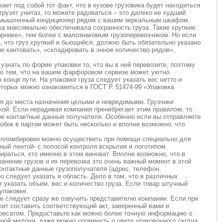
ет под собой тот факт, что в кузове грузовика будет находиться
рузят унитаз, то можете радоваться – это далеко не худший
ромышленный кондиционер рядом с вашим зеркальным шкафом.
ка максимально обеспечивала сохранность груза. Такие хрупкие
орнике», тем более с малознакомым грузоперевозчиком. Но если
о, что груз хрупкий и бьющийся, должно быть обязательно указано
не кантовать», «складировать в энное количество рядов»,
 узнать по форме упаковки то, что вы в ней перевозите, поэтому
ато тем, что на вашем фарфоровом сервизе может уютно
 конце пути. На упаковке груза следует указать вес нетто и
торых можно ознакомиться в ГОСТ Р. 51474-99 «Упаковка.
я до места назначения целыми и невредимыми. Грузчики
кой. Если нерадивая компания пренебрегает этим правилом, то
ре контактные данные получателя. Особенно если вы отправляете
обок в партии может быть несколько и вполне возможно, что
ю пломбировки можно осуществить при помощи специально для
ный лентой- с полосой контроля вскрытия и логотипом.
ираться, кто именно в этом виноват. Вполне возможно, что в
анение грузов и их перевозка это очень важный момент в этой
контактные данные грузополучателя (адрес, телефон,
о следует указать и область. Дело в том, что в различных
 указать объем, вес и количество груза. Если товар штучный
упаковке.
ке следует сразу же озвучить представителю компании. Если при
жит составить соответствующий акт, заверенный вами и
дресатом. Предоставьте как можно более точную информацию о
иной мелочи, даже можно упомянуть о цвете упаковочного скотча.