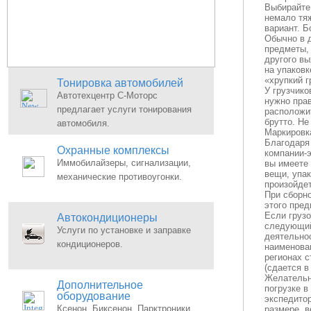
Выбирайте 
немало тяж
вариант. 
Обычно в д
предметы, 
другого вы
на упаковк
«хрупкий г
Тонировка автомобилей
У грузчико
Автотехцентр С-Моторс
нужно прав
предлагает услуги тонирования
расположит
брутто. Не
автомобиля.
Маркировк
Благодаря
Охранные комплексы
компании-э
Иммобилайзеры, сигнализации,
вы имеете 
вещи, упак
механические противоугонки.
произойдет
При сборн
этого пред
Если грузо
Автокондиционеры
следующий 
Услуги по установке и заправке
деятельнос
кондиционеров.
наименован
регионах с
(сдается в
Желательно
Дополнительное
погрузке в
оборудование
экспедито
Ксенон, Биксенон, Парктроники
размере, в