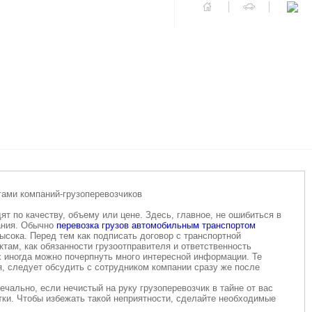
гами компаний-грузоперевозчиков
т по качеству, объему или цене. Здесь, главное, не ошибиться в
ания. Обычно
перевозка грузов автомобильным транспортом
ысока. Перед тем как подписать договор с транспортной
ктам, как обязанности грузоотправителя и ответственность
х иногда можно почерпнуть много интересной информации. Те
я, следует обсудить с сотрудником компании сразу же после
ечально, если нечистый на руку грузоперевозчик в тайне от вас
тки. Чтобы избежать такой неприятности, сделайте необходимые