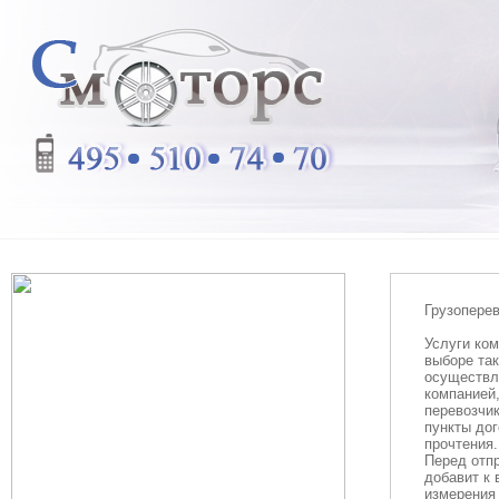
Грузоперев
Услуги ком
выборе та
осуществля
компанией,
перевозчик
пункты дог
прочтения.
Перед отпр
добавит к 
измерения