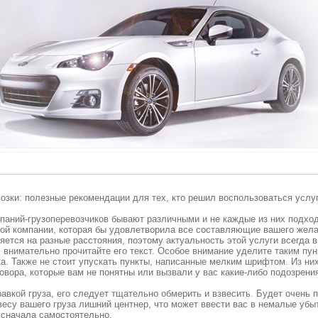
озки: полезные рекомендации для тех, кто решил воспользоваться услу
паний-грузоперевозчиков бывают различными и не каждые из них подходя
кой компании, которая бы удовлетворила все составляющие вашего жел
ется на разные расстояния, поэтому актуальность этой услуги всегда в
 внимательно прочитайте его текст. Особое внимание уделите таким пун
а. Также не стоит упускать пункты, написанные мелким шрифтом. Из ни
овора, которые вам не понятны или вызвали у вас какие-либо подозрени
авкой груза, его следует тщательно обмерить и взвесить. Будет очень п
весу вашего груза лишний центнер, что может ввести вас в немалые убы
 сначала самостоятельно.