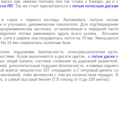
маскл кар, именно поэтому она так схожа с Камаро, да и с
ски RR
. Так же стоит присмотреться к
литым колесным дискам
в глаза с первого взгляда. Автомобиль получи четкие
ти и улучшило динамические показатели. Для подтверждения
аэродинамические заслонки, установленные в передней части
пределяет потоки равномерно вдоль всего кузова. Восьмая
, хотя в ширину она поправилась почти на 70 мм. Уменьшился
. На 14 мм сократилась колесная база.
олем, подушками безопасности, электроусилителем руля,
ностями. Кузов выполняется в десяти цветах, а
литые диски
в
ных опций попали, система слежения за дорожной разметкой,
ей, дополнительные подушки безопасности, и камера заднего
вый агрегат мощностью 167 «лошадей» и 2 литровый дизель со
 механикой, либо автоматом с тем же количеством передач. В
 а самый быстрый бензин (7,8 секунд от 0 до 100 км/час).