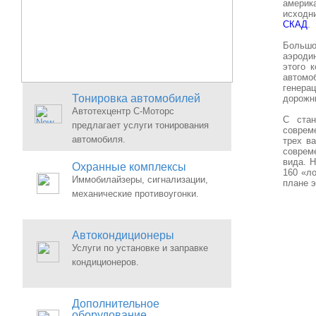
америк
исходн
СКАД
.
Большо
аэроди
этого 
автомо
генерац
Тонировка автомобилей
дорожны
Автотехцентр С-Моторс
С стан
предлагает услуги тонирования
соврем
автомобиля.
трех в
соврем
вида. 
Охранные комплексы
160 «л
Иммобилайзеры, сигнализации,
плане э
механические противоугонки.
Автокондиционеры
Услуги по установке и заправке
кондиционеров.
Дополнительное
оборудование