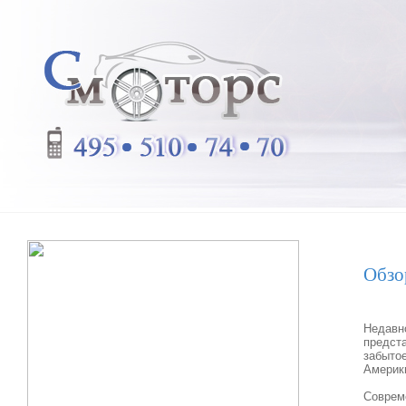
Обзо
Недавн
предст
забыто
Америк
Соврем