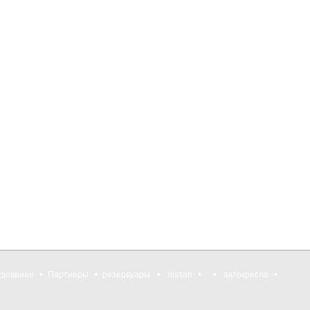
удование
Партнеры
резервуары
nissan
автокресла