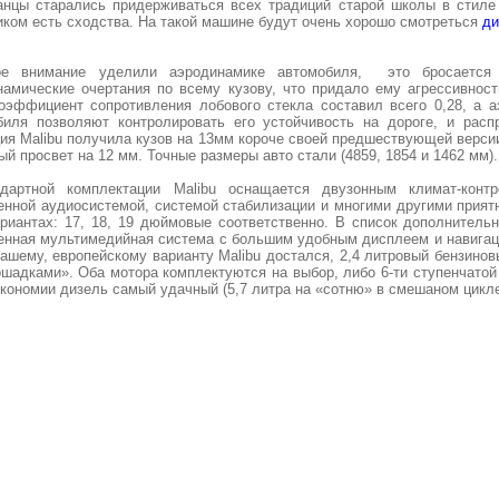
анцы старались придерживаться всех традиций старой школы в стиле 
иком есть сходства. На такой машине будут очень хорошо смотреться
ди
е внимание уделили аэродинамике автомобиля, это бросается 
намические очертания по всему кузову, что придало ему агрессивнос
коэффициент сопротивления лобового стекла составил всего 0,28, а 
биля позволяют контролировать его устойчивость на дороге, и рас
ия Malibu получила кузов на 13мм короче своей предшествующей версии
й просвет на 12 мм. Точные размеры авто стали (4859, 1854 и 1462 мм)
дартной комплектации Malibu оснащается двузонным климат-контр
енной аудиосистемой, системой стабилизации и многими другими прият
ариантах: 17, 18, 19 дюймовые соответственно. В список дополнитель
енная мультимедийная система с большим удобным дисплеем и навигаци
Нашему, европейскому варианту Malibu достался, 2,4 литровый бензино
ошадками». Оба мотора комплектуются на выбор, либо 6-ти ступенчатой
кономии дизель самый удачный (5,7 литра на «сотню» в смешаном цикле),