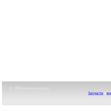
© 2009 s-motors-auto.ru
Запчасти
ко