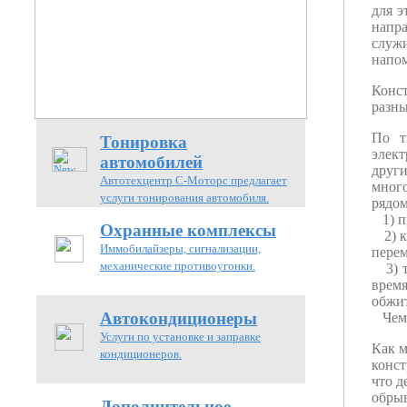
для э
напр
служ
напом
Конс
разны
По т
Тонировка
элек
автомобилей
други
Автотехцентр С-Моторс предлагает
много
услуги тонирования автомобиля.
рядом
1) пр
Охранные комплексы
2) кр
Иммобилайзеры, сигнализации,
перем
механические противоугонки.
3) т.
время
обжит
Автокондиционеры
Чем 
Услуги по установке и заправке
Как м
кондиционеров.
конст
что д
обры
Дополнительное