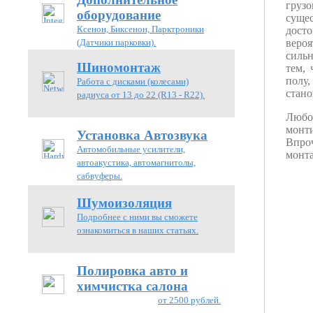
груз
оборудование
суще
Ксенон, Биксенон, Парктроники
дост
вероя
(Датчики парковки).
сильн
Шиномонтаж
тем, 
полу,
Работа с дисками (колесами)
стано
радиуса от 13 до 22 (R13 - R22).
Любо
монти
Установка Автозвука
Впро
Автомобильные усилители,
монта
автоакустика, автомагнитолы,
сабвуферы.
Шумоизоляция
Подробнее с ними вы сможете
ознакомиться в наших статьях.
Полировка авто и
химчистка салона
от 2500 рублей.