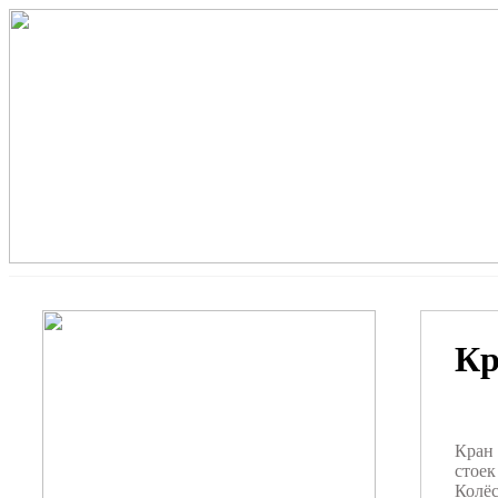
Кр
Кран 
стое
Колёс