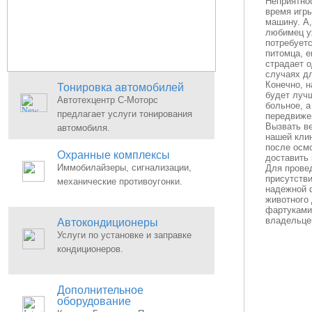
Неприятно
время игры
машину. А,
любимец у
потребует
питомца, е
страдает о
случаях д
Конечно, н
Тонировка автомобилей
будет луч
Автотехцентр С-Моторс
больное, 
предлагает услуги тонирования
передвиже
Вызвать в
автомобиля.
нашей клин
после осмо
Охранные комплексы
доставить 
Иммобилайзеры, сигнализации,
Для прове
присутстви
механические противоугонки.
надежной 
животного
фартуками,
владельце
Автокондиционеры
Услуги по установке и заправке
кондиционеров.
Дополнительное
оборудование