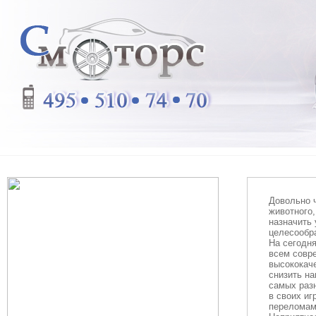
Довольно ч
животного
назначить 
целесообра
На сегодн
всем совр
высококаче
снизить на
самых раз
в своих иг
переломам.