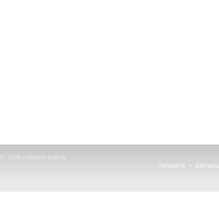
© 2009 s-motors-auto.ru
Запчасти
контакт