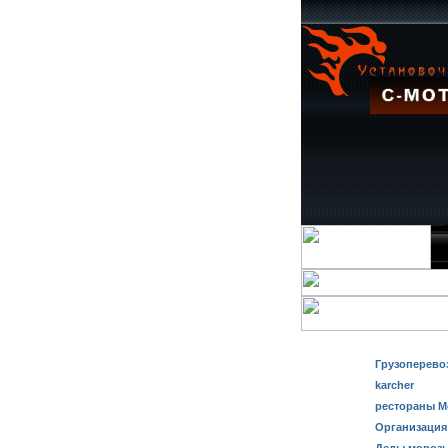
Грузоперево
karcher
рестораны 
Организация