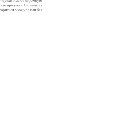
е - орехи имеют огромную
ства продукта. Варенье из
вариться в кожуре или без