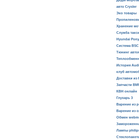
Деды мороз
авто Crysler
Эко товары
Пропиленов
Хранение мо
Служба такс
Hyundai Pon
Система BSC
Тюнинг авто
Теплообмен
История Aud
клуб автомо
Доставки из 
Запчасти B
КВН онлайн
Глухарь 3
Варение из р
Варение из 
Обмен webm
Замороженна
Лампы philip
Стеклопакет