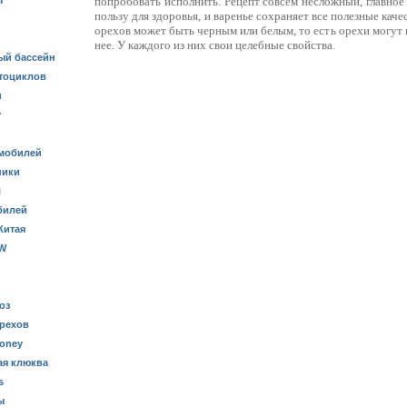
ы
попробовать исполнить. Рецепт совсем несложный, главно
пользу для здоровья, и варенье сохраняет все полезные каче
орехов может быть черным или белым, то есть орехи могут 
нее. У каждого из них свои целебные свойства.
ый бассейн
тоциклов
и
y
мобилей
ники
i
билей
Китая
MW
оз
орехов
oney
я клюква
s
ы