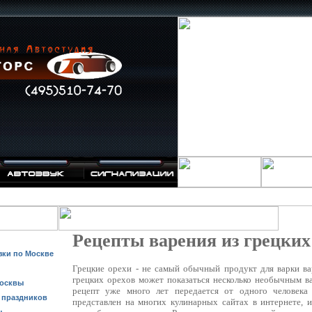
Рецепты варения из грецких
зки по Москве
Грецкие орехи - не самый обычный продукт для варки вар
грецких орехов может показаться несколько необычным ва
Москвы
рецепт уже много лет передается от одного человека
 праздников
представлен на многих кулинарных сайтах в интернете, 