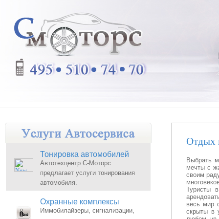
Отдых 
Тонировка автомобилей
Выбрать м
Автотехцентр С-Моторс
мечты с ж
предлагает услуги тонирования
своим рад
многовеков
автомобиля.
Туристы в
арендоват
Охранные комплексы
весь мир 
Иммобилайзеры, сигнализации,
скрыты в 
любом из 