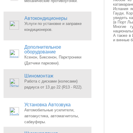
механические противоугонки.
катамаране
Испания я
Гауди, Ко
увидеть к
Автокондиционеры
(в Порт Ль
Услуги по установке и заправке
Многие г
кондиционеров.
национальн
А также в 
и винные б
Дополнительное
оборудование
Ксенон, Биксенон, Парктроники
(Датчики парковки).
Шиномонтаж
Работа с дисками (колесами)
радиуса от 13 до 22 (R13 - R22).
Установка Автозвука
Автомобильные усилители,
автоакустика, автомагнитолы,
сабвуферы.