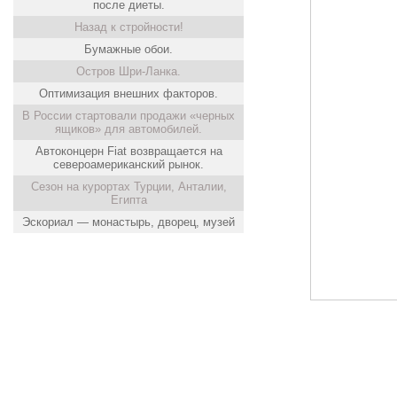
после диеты.
Назад к стройности!
Бумажные обои.
Остров Шри-Ланка.
Оптимизация внешних факторов.
В России стартовали продажи «черных
ящиков» для автомобилей.
Автоконцерн Fiat возвращается на
североамериканский рынок.
Cезон на курортах Турции, Анталии,
Египта
Эскориал — монастырь, дворец, музей