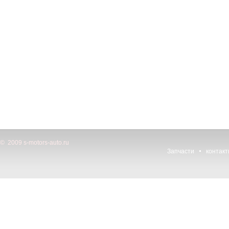
© 2009 s-motors-auto.ru
Запчасти
контак