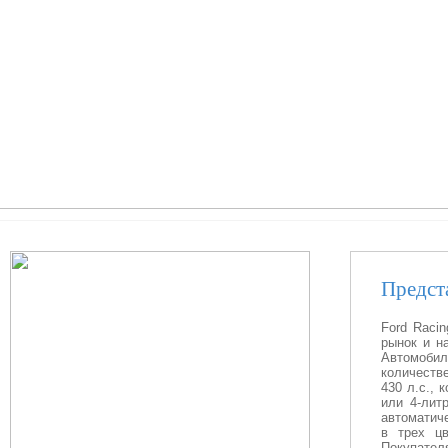
Предста
Ford Raci
рынок и н
Автомобил
количеств
430 л.с., 
или 4-лит
автоматиче
в трех цв
Покупател