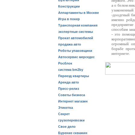
Бухгалтерия
первого. Это
а о белом ни
Конструкции
узаконенный 
Аппартаменты в Москве
-доодгный би
Игра в покер
именно рейд
предприятие
Транспорная компания
способам защ
экспертные системы
- это помощь
Прокат автомобилей
корпоративно
огромный оп
продажа авто
борьбе прот
Роботы упаковщики
интернете.
Автосервис мерседес
Росблок
система bm2by
Переезд квартиры
Аренда авто
Пресс-релиз
Советы бизнеса
Интернет магазин
Этикетка
Секрет
грузоперевозки
Свое дело
Бурение скважин