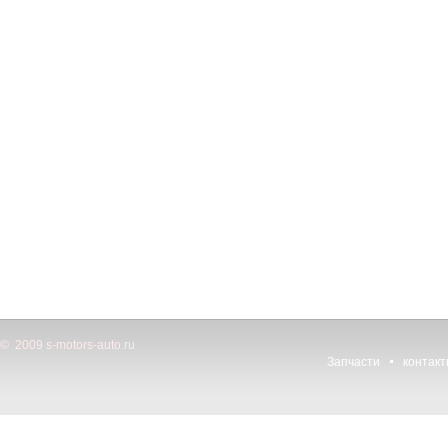
© 2009 s-motors-auto.ru
Запчасти
контак