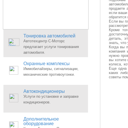
автомобил
продаете 
если ваши 
обратится
Если вы п
рассмотре
Кроме тог
достаточн
Тонировка автомобилей
деталь, э
Автотехцентр С-Моторс
знать, что
предлагает услуги тонирования
Когда вы 
компания и
автомобиля.
нужно про
вы хотите 
Охранные комплексы
колеса, ко
Еще одна 
Иммобилайзеры, сигнализации,
каких либ
механические противоугонки.
советы по
Автокондиционеры
Услуги по установке и заправке
кондиционеров.
Дополнительное
оборудование