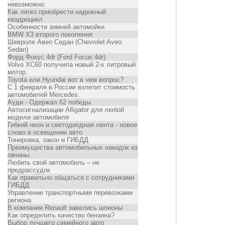
невозможно.
Как легко приобрести надежный
квадроцикл
Особенности зимней автомойки
BMW X3 второго поколения
Шевроле Авео Седан (Chevrolet Aveo
Sedan)
Форд Фокус 4dr (Ford Focus 4dr)
Volvo XC60 получила новый 2-х литровый
мотор.
Toyota или Hyundai вот в чем вопрос?
С 1 февраля в России взлетит стоимость
автомобилей Mercedes.
Ауди - Одержал 62 победы.
Автосигнализации Alligator для любой
модели автомобиля
Гибкий неон и светодиодная лента - новое
слово в освещении авто
Тонировка, закон и ГИБДД
Преимущества автомобильных накидок из
овчины.
Любить свой автомобиль – не
предрассудок
Как правильно общаться с сотрудниками
ГИБДД
Управление транспортными перевозками
региона
В компании Renault завелись шпионы
Как определить качество бензина?
Выбор лучшего семейного авто