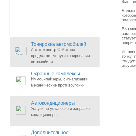
быть н
Большое
которо
подрост
Во мно
вам ре
статуэ
неприя
Тонировка автомобилей
Автотехцентр С-Моторс
Из всег
предлагает услуги тонирования
точку 
следует
автомобиля.
игрушек
Охранные комплексы
Иммобилайзеры, сигнализации,
механические противоугонки.
Автокондиционеры
Услуги по установке и заправке
кондиционеров.
Дополнительное