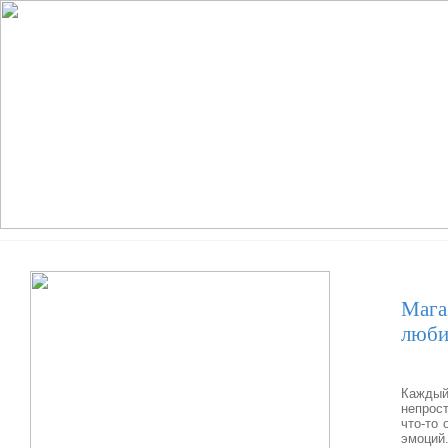
Мага
люб
Каждый
непрост
что-то 
эмоций