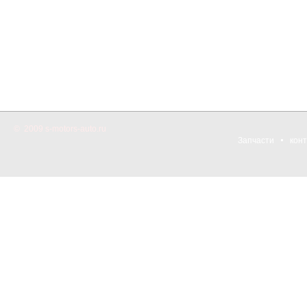
© 2009 s-motors-auto.ru
Запчасти
кон