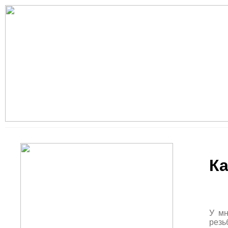
Ка
У мн
резь