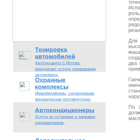
точн
Испо
рол
опре
рядо
резь
Для 
высо
Тонировка
маш
автомобилей
созд
Автотехцентр С-Моторс
два 
прим
предлагает услуги тонирования
автомобиля.
Охранные
Гаеч
име
комплексы
стан
Иммобилайзеры, сигнализации,
нару
механические противоугонки.
По 
Автокондиционеры
долж
Услуги по установке и заправке
масл
кондиционеров.