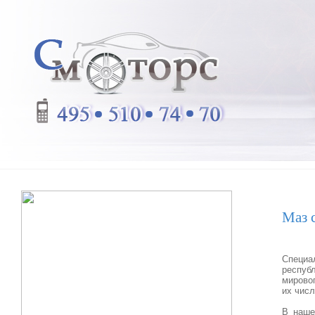
Маз 
Специа
респуб
мирово
их числ
В наше