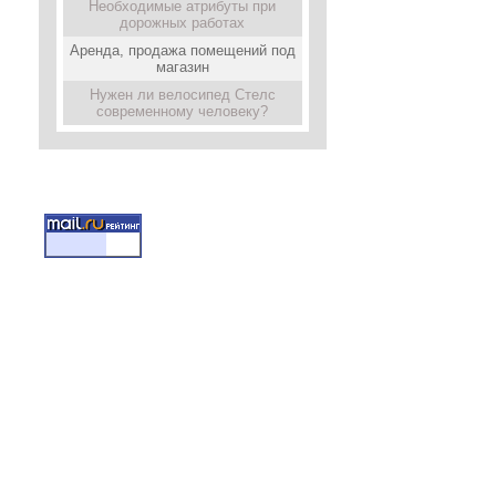
Необходимые атрибуты при
дорожных работах
Аренда, продажа помещений под
магазин
Нужен ли велосипед Стелс
современному человеку?