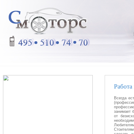
Работа 
Всегда ес
(професси
профессию
занимает 
от безисх
необходим
Любителям
Стоителям
слесарь и