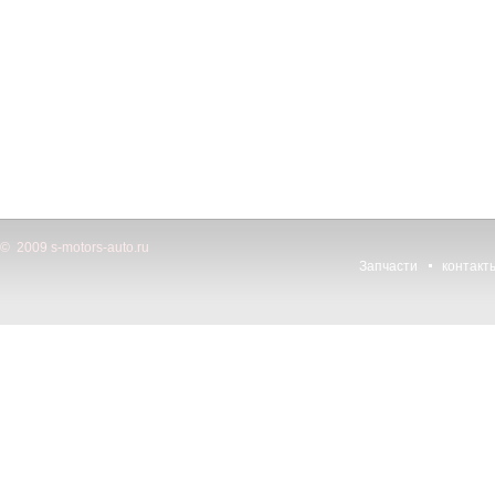
© 2009 s-motors-auto.ru
Запчасти
контакт