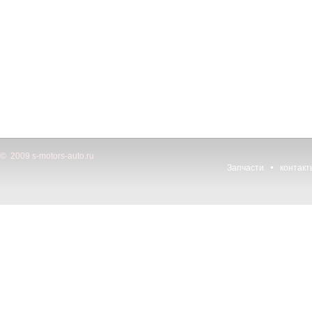
© 2009 s-motors-auto.ru
Запчасти
контакт