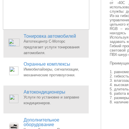
от -40С 
использов
службы: до
Из-за гибк
управлени
цельного к
RGB – из-
находясь
Тонировка автомобилей
Используя
Автотехцентр С-Моторс
задавать 
Гибкий пр
предлагает услуги тонирования
световой 
автомобиля.
ПВХ-шнур 
Преимущес
Охранные комплексы
Иммобилайзеры, сигнализации,
1. равноме
механические противоугонки.
2. гибкость
3. влагоза
4. высокая
5. длитель
Автокондиционеры
6. работа 
Услуги по установке и заправке
7. размеры
8. наличие
кондиционеров.
Дополнительное
оборудование