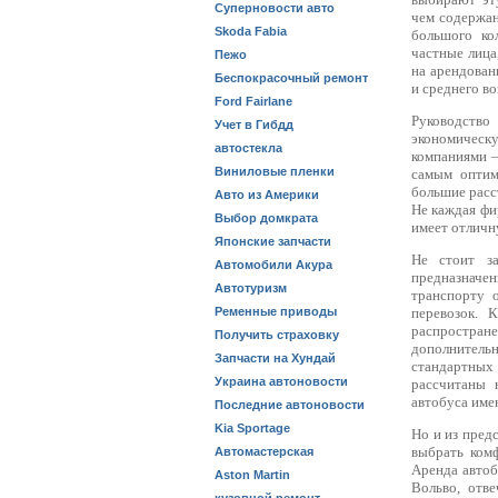
Суперновости авто
чем содержан
Skoda Fabia
большого ко
частные лица,
Пежо
на арендован
Беспокрасочный ремонт
и среднего во
Ford Fairlane
Руководство
Учет в Гибдд
экономическу
автостекла
компаниями –
Виниловые пленки
самым оптим
большие расс
Авто из Америки
Не каждая фи
Выбор домкрата
имеет отличн
Японские запчасти
Не стоит за
Автомобили Акура
предназначен
Автотуризм
транспорту 
Ременные приводы
перевозок. 
распростра
Получить страховку
дополнитель
Запчасти на Хундай
стандартных
Украина автоновости
рассчитаны 
автобуса име
Последние автоновости
Kia Sportage
Но и из пред
выбрать ком
Автомастерская
Аренда автоб
Aston Martin
Вольво, отв