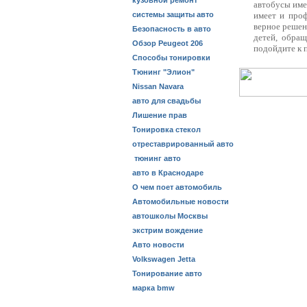
кузовной ремонт
автобусы име
системы защиты авто
имеет и проф
верное решен
Безопасность в авто
детей, обра
Обзор Peugeot 206
подойдите к 
Способы тонировки
Тюнинг "Элион"
Nissan Navara
авто для свадьбы
Лишение прав
Тонировка стекол
отреставрированный авто
тюнинг авто
авто в Краснодаре
О чем поет автомобиль
Автомобильные новости
автошколы Москвы
экстрим вождение
Авто новости
Volkswagen Jetta
Тонирование авто
марка bmw