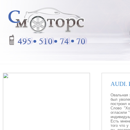
AUDI. 
Овальная э
был уволе
построил н
Слово "Хо
огласили "
индивидуа
Есть мнени
того что у
он постр