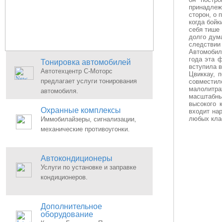
принадлеж
сторон, о 
когда бойк
себя тише 
долго дум
следствии
Автомобил
года эта 
Тонировка автомобилей
вступила в
Автотехцентр С-Моторс
Цвиккау, 
предлагает услуги тонирования
совместил
малолитр
автомобиля.
масштабны
высокого 
Охранные комплексы
входит на
любых кла
Иммобилайзеры, сигнализации,
механические противоугонки.
Автокондиционеры
Услуги по установке и заправке
кондиционеров.
Дополнительное
оборудование