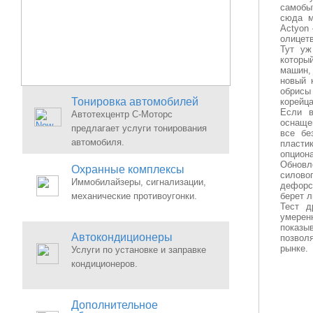
самобы
сюда м
Actyon
олицетв
Тут уж
которы
машин,
новый 
обрисы
Тонировка автомобилей
корейца
Если в
Автотехцентр С-Моторс
оснаще
предлагает услуги тонирования
все бе
автомобиля.
пласти
опцион
Обновл
Охранные комплексы
силово
Иммобилайзеры, сигнализации,
дефорси
механические противоугонки.
берет л
Тест д
умерен
показыв
Автокондиционеры
позвол
рынке.
Услуги по установке и заправке
кондиционеров.
Дополнительное