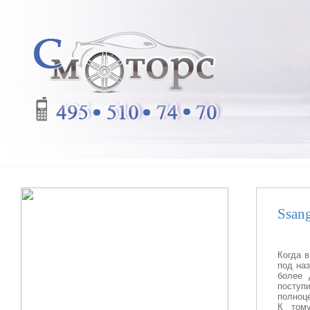
Ssan
Когда 
под наз
более 
поступ
полноц
К тому