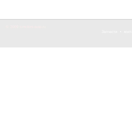
© 2009 s-motors-auto.ru
Запчасти
конт