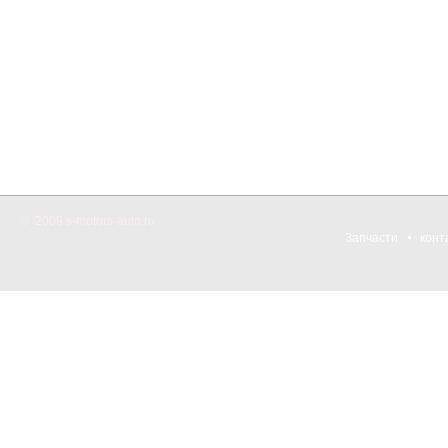
© 2009 s-motors-auto.ru
Запчасти
конт