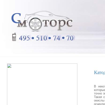
Като
В неко
которые
точно з
Такая 
окислы
огнеуп