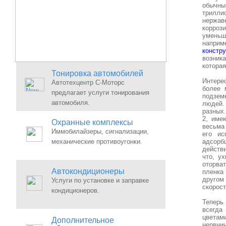
обычны
трилли
нержав
корроз
уменьш
напри
констр
возник
которая
Тонировка автомобилей
Интерес
Автотехцентр С-Моторс
более 
предлагает услуги тонирования
подзем
автомобиля.
людей. 
разных
2, име
Охранные комплексы
весьма 
Иммобилайзеры, сигнализации,
его ис
механические противоугонки.
адсорб
действ
что, у
оторва
Автокондиционеры
пленка
другом
Услуги по установке и заправке
скорост
кондиционеров.
Теперь
всегда
цветам
Дополнительное
нервни