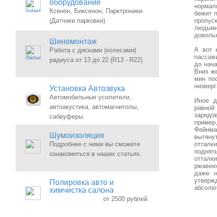
оборудование
нормал
Ксенон, Биксенон, Парктроники
бежит п
(Датчики парковки).
пропус
людьми,
довольн
Шиномонтаж
А вот 
Работа с дисками (колесами)
пассаж
радиуса от 13 до 22 (R13 - R22).
до нач
Вниз ж
мин по
низверг
Установка Автозвука
Автомобильные усилители,
Иное д
автоакустика, автомагнитолы,
равной
зарядо
сабвуферы.
пример
Фейнман
Шумоизоляция
вытянут
Подробнее с ними вы сможете
отталк
поднят
ознакомиться в наших статьях.
отталк
ржавею
даже н
утвержд
Полировка авто и
абсолю
химчистка салона
от 2500 рублей.