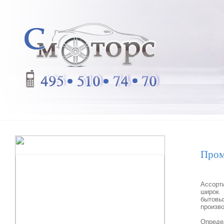
Пром
Ассорт
широк.
бытов
произв
Опреде