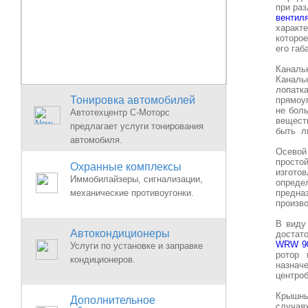
при ра
вентил
характ
которо
его габ
Каналь
Каналь
лопатк
Тонировка автомобилей
прямоу
не бол
Автотехцентр С-Моторс
вещест
предлагает услуги тонирования
быть л
автомобиля.
Осевой
просто
Охранные комплексы
изгото
Иммобилайзеры, сигнализации,
опреде
механические противоугонки.
предн
произв
В виду
Автокондиционеры
достат
WRW 90
Услуги по установке и заправке
ротор 
кондиционеров.
назнач
центроб
Крышны
Дополнительное
случая