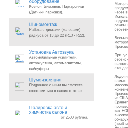
оборудование
Мотор 
Ксенон, Биксенон, Парктроники
предус
(Датчики парковки).
через в
Исполь
надувны
Шиномонтаж
режим 
серьёз
Работа с дисками (колесами)
радиуса от 13 до 22 (R13 - R22).
Весьма
моторо
Произв
Установка Автозвука
При ус
Автомобильные усилители,
сервис
автоакустика, автомагнитолы,
являетс
стандар
сабвуферы.
Лодочн
Шумоизоляция
самых 
Подробнее с ними вы сможете
массов
конвей
ознакомиться в наших статьях.
Произв
из США
Сравни
про
Полировка авто и
как HO
химчистка салона
высоко
от 2500 рублей.
обнару
(прибли
Надёжн