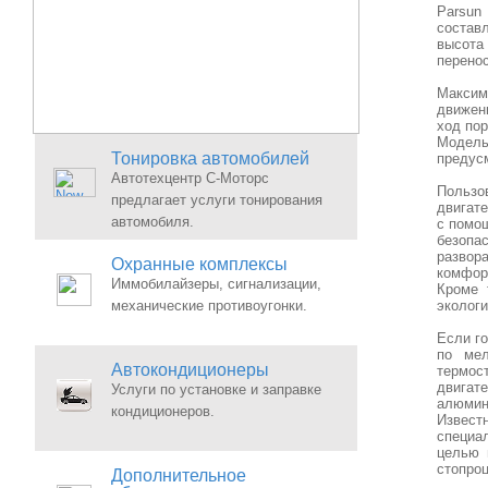
Parsun
составл
высота 
перенос
Максим
движени
ход пор
Модел
Тонировка автомобилей
предус
Автотехцентр С-Моторс
Пользо
предлагает услуги тонирования
двигат
автомобиля.
с помо
безопа
развор
Охранные комплексы
комфор
Иммобилайзеры, сигнализации,
Кроме 
механические противоугонки.
экологи
Если го
по мел
Автокондиционеры
термос
двигат
Услуги по установке и заправке
алюмин
кондиционеров.
Извест
специа
целью 
стопро
Дополнительное